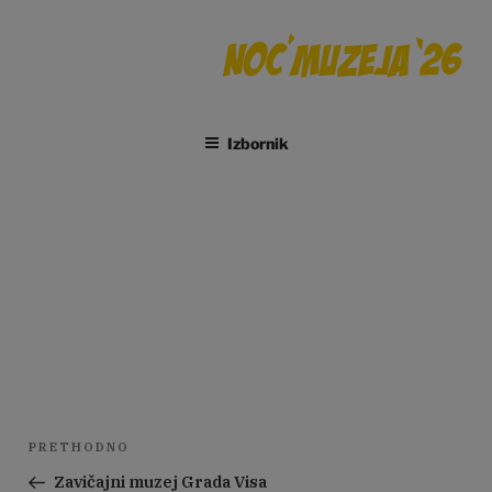
Preskoči
na
sadržaj
Izbornik
KUD Kloštar
Navigacija
Prethodna
PRETHODNO
objava
objava
Zavičajni muzej Grada Visa