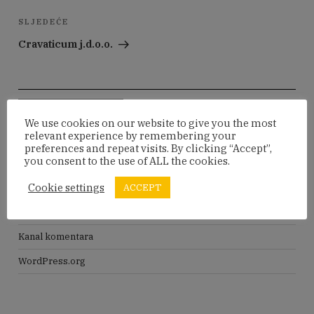
Sljedeća
SLJEDEĆE
objava
Cravaticum j.d.o.o.
Pretraži:
Pretraži
We use cookies on our website to give you the most
relevant experience by remembering your
preferences and repeat visits. By clicking “Accept”,
META
you consent to the use of ALL the cookies.
Cookie settings
ACCEPT
Prijava
Kanal objava
Kanal komentara
WordPress.org