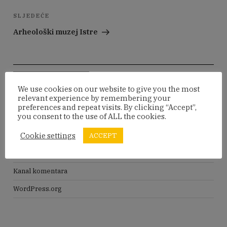
Sljedeća
SLJEDEĆE
objava
Arheološki muzej Istre
Pretraži:
Pretraži
We use cookies on our website to give you the most
relevant experience by remembering your
preferences and repeat visits. By clicking “Accept”,
META
you consent to the use of ALL the cookies.
Cookie settings
ACCEPT
Prijava
Kanal objava
Kanal komentara
WordPress.org