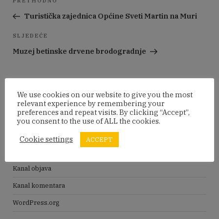
Prethodna
PRETHODNO
objava
objava
Turistička zajednica Općine Sveti Martin na Muri
Sljedeća
SLJEDEĆE
objava
Muzej betinske drvene brodogradnje
We use cookies on our website to give you the most
Pretraži:
Pretraži
relevant experience by remembering your
preferences and repeat visits. By clicking “Accept”,
you consent to the use of ALL the cookies.
META
Cookie settings
ACCEPT
Prijava
Kanal objava
Kanal komentara
WordPress.org