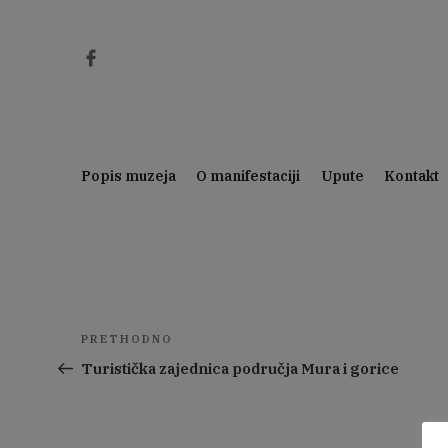
Preskoči
na
sadržaj
Popis muzeja
O manifestaciji
Upute
Kontakt
Muzej hrvatskih arheoloških 
Navigacija
Prethodna
PRETHODNO
objava
objava
Turistička zajednica područja Mura i gorice