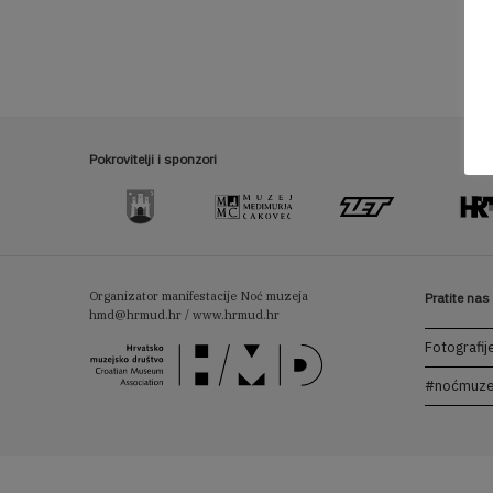
Pokrovitelji i sponzori
Organizator manifestacije Noć muzeja
Pratite na
hmd@hrmud.hr / www.hrmud.hr
Fotografij
#noćmuze