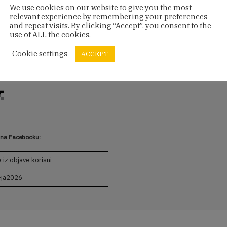
We use cookies on our website to give you the most
WordPre
relevant experience by remembering your preferences
and repeat visits. By clicking “Accept”, you consent to the
use of ALL the cookies.
Cookie settings
ACCEPT
s na Facebooku:
e iz objave korisni
ja2026