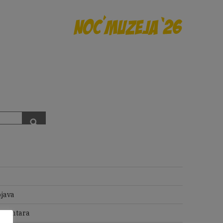
Pretraži
java
omentara