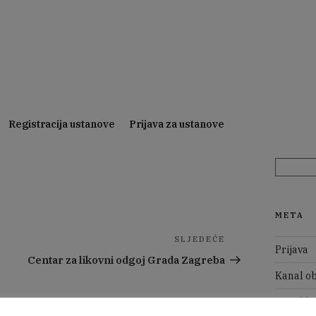
Registracija ustanove
Prijava za ustanove
spomenika Split
Pretraži:
META
Sljedeća
SLJEDEĆE
Prijava
objava
Centar za likovni odgoj Grada Zagreba
Kanal ob
Kanal k