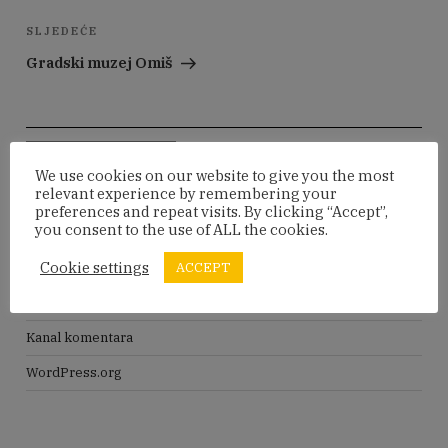
Sljedeća
SLJEDEĆE
objava
Gradski muzej Omiš
Pretraži:
Pretraži
We use cookies on our website to give you the most
relevant experience by remembering your
preferences and repeat visits. By clicking “Accept”,
META
you consent to the use of ALL the cookies.
Cookie settings
ACCEPT
Prijava
Kanal objava
Kanal komentara
WordPress.org