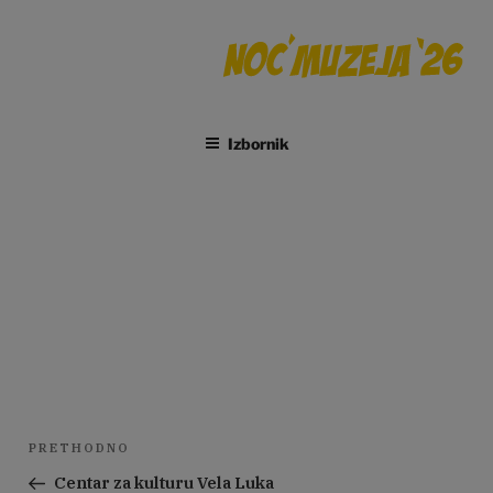
Preskoči
na
sadržaj
Izbornik
Muzej grada Pakraca
Navigacija
Prethodna
PRETHODNO
objava
objava
Centar za kulturu Vela Luka