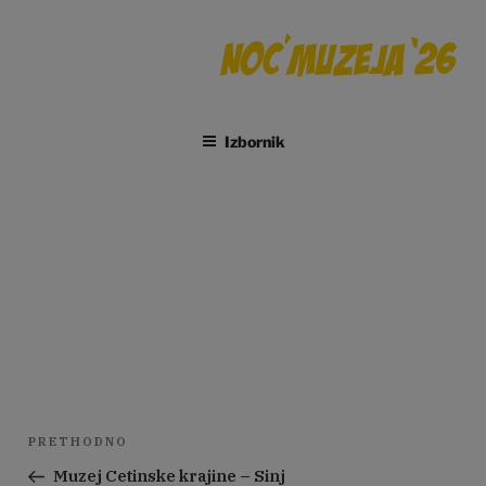
Preskoči
na
sadržaj
Izbornik
Hearth thinking&doing d.o.o.
Navigacija
Prethodna
PRETHODNO
objava
objava
Muzej Cetinske krajine – Sinj