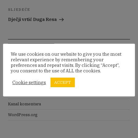
Sljedeća
SLJEDEĆE
objava
Dječji vrtić Duga Resa
Pretraži:
Pretraži
We use cookies on our website to give you the most
relevant experience by remembering your
preferences and repeat visits. By clicking “Accept”,
META
you consent to the use of ALL the cookies.
Cookie settings
ACCEPT
Prijava
Kanal objava
Kanal komentara
WordPress.org