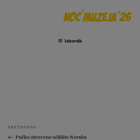
Preskoči
na
sadržaj
Izbornik
Arheološki muzej Zadar
Navigacija
Prethodna
PRETHODNO
objava
objava
Pučko otvoreno učilište Novska