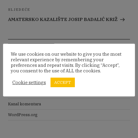
Sljedeća
SLJEDEĆE
objava
AMATERSKO KAZALIŠTE JOSIP BADALIĆ KRIŽ
Pretraži:
Pretraži
We use cookies on our website to give you the most
relevant experience by remembering your
preferences and repeat visits. By clicking “Accept”,
META
you consent to the use of ALL the cookies.
Cookie settings
ACCEPT
Prijava
Kanal objava
Kanal komentara
WordPress.org