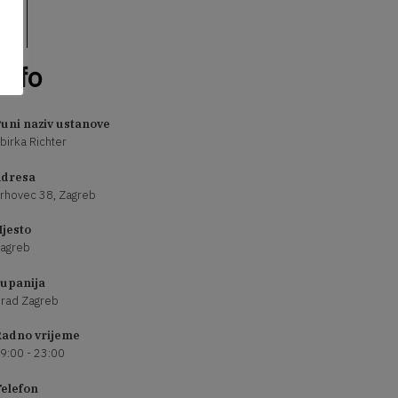
Info
uni naziv ustanove
birka Richter
dresa
rhovec 38, Zagreb
jesto
agreb
upanija
rad Zagreb
adno vrijeme
9:00 - 23:00
elefon