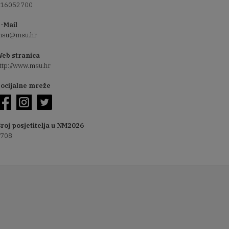
16052700
-Mail
su@msu.hr
eb stranica
ttp://www.msu.hr
ocijalne mreže
roj posjetitelja u NM2026
708