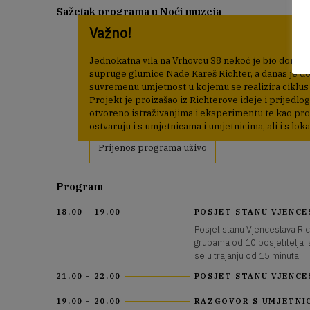
Sažetak programa u Noći muzeja
Važno!
18:00 – 19:00 Posjet stanu Vjenceslava Richtera i Nad
19:00 – 20:00 Razgovor s umjetnicom Nikom Radić (ra
kustosica Zbirke Richter)
Jednokatna vila na Vrhovcu 38 nekoć je bio dom ar
21:00 – 22:00 Posjet stanu Vjenceslava Richtera i Nad
supruge glumice Nade Kareš Richter, a danas je do
suvremenu umjetnost u kojemu se realizira ciklus 
*Napomena: Posjet stanu moguć je u grupama od 10 pos
Projekt je proizašao iz Richterove ideje i prijedlo
vodstvo, izvodi se u trajanju od 15 minuta.
otvoreno istraživanjima i eksperimentu te kao pros
ostvaruju i s umjetnicama i umjetnicima, ali i s lok
Prijenos programa uživo
Program
18.00 - 19.00
POSJET STANU VJENCE
Posjet stanu Vjenceslava Ric
grupama od 10 posjetitelja i
se u trajanju od 15 minuta.
21.00 - 22.00
POSJET STANU VJENCE
19.00 - 20.00
RAZGOVOR S UMJETNI