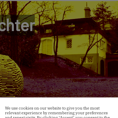
chter
We use cookies on our website to give you the most
relevant experience by remembering your preferences
and repeat visits. By clicking “Accept”, you consent to the