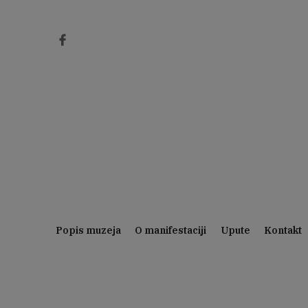
Preskoči
na
sadržaj
Popis muzeja
O manifestaciji
Upute
Kontakt