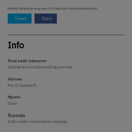
Sadržaj i oblikovanje programa: Zavičajna kuća Dubrovačkog primorja
Tweet
Share
Info
Puni naziv ustanove
Zavičajna kuća Dubrovačkog primorja
Adresa
Put od Jasenja 8
Mjesto
Slano
Županija
Dubrovačko-neretvanska županija