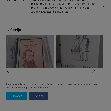
21.30 - 23.00
"BESKONAČNI OBLICI PAHULJE",
RADIONICA KERAMIKE - VODITELJICE
PROF. ZDRAVKA KRAMARIĆ I PROF.
ZVONIMIRA ŠPOLJAR
Galerija
Sadržaj i oblikovanje programa: Udruga Ivana Perkovca – za očuvanje kajkavske ikavice i
promicanje zavičajne kulturne baštine
Tweet
Share