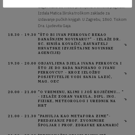
snieg, grad iliti tuča, grmljavina i bljesak, nebeska
duga i kako se može promjena vremena pogoditi.
Izdala Matica Ilirska troškom zaklade za
izdavanje pučkih knjigah. U Zagrebu, 1860. Tiskom
Dra. Ljudevita Gaja.
18.30 - 19.30
"ŠTO BI IVAN PERKOVAC REKAO
DANAŠNJEM NOVINARU?" - IZLAŽE DR.
SC. SINIŠA KOVAČIĆ, RAVNATELJ
HRVATSKE IZVJEŠTAJNE NOVINSKE
AGENCIJE)
19.30 - 20.00
OBJAVLJENA DJELA IVANA PERKOVCA I
ŠTO JE DO SADA NAPISANO O IVANU
PERKOVCU? - KROZ IZLOŽBU
POSJETITELJE VODI SANJA LAZIĆ,
MAG. OEC
20.00 - 21.00
"O VREMENU, KLIMI I JOŠ KOJEČEMU... "
- IZLAŽE ZORAN VAKULA, DIPL. ING.
FIZIKE, METEOROLOG I UREDNIK NA
HRT
21.00 - 21.30
"PAHULJA KAO METAFORA ZIME"-
PREDAVANJE PROF. ZVONIMIRE
ŠPOLJAR I PROF. ZDRAVKE KRAMARIĆ