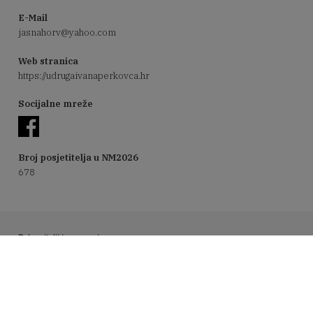
E-Mail
jasnahorv@yahoo.com
Web stranica
https://udrugaivanaperkovca.hr
Socijalne mreže
Broj posjetitelja u NM2026
678
Pokrovitelji i sponzori