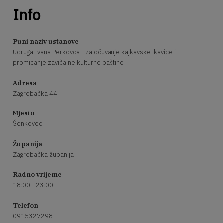
Info
Puni naziv ustanove
Udruga Ivana Perkovca - za očuvanje kajkavske ikavice i
promicanje zavičajne kulturne baštine
Adresa
Zagrebačka 44
Mjesto
Šenkovec
Županija
Zagrebačka županija
Radno vrijeme
18:00 - 23:00
Telefon
0915327298