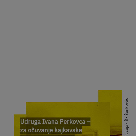
Popis muzeja - Š - Šenkovec
Udruga Ivana Perkovca –
za očuvanje kajkavske