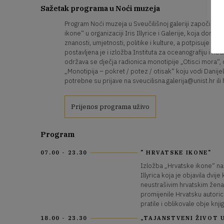
Sažetak programa u Noći muzeja
Program Noći muzeja u Sveučilišnoj galeriji započinje
ikone“ u organizaciji Iris Illyrice i Galerije, koja dono
znanosti, umjetnosti, politike i kulture, a potpisuje je 
postavljena je i izložba Instituta za oceanografiju i riba
održava se dječja radionica monotipije „Otisci mora“,
„Monotipija – pokret / potez / otisak“ koju vodi Danijel
potrebne su prijave na sveucilisna.galerija@unist.hr il
Prijenos programa uživo
Program
07.00 - 23.30
" HRVATSKE IKONE"
Izložba „Hrvatske ikone“ nas
Illyrica koja je objavila dvij
neustrašivim hrvatskim ženam
promijenile Hrvatsku autorice
pratile i oblikovale obje knjig
18.00 - 23.30
„TAJANSTVENI ŽIVOT U