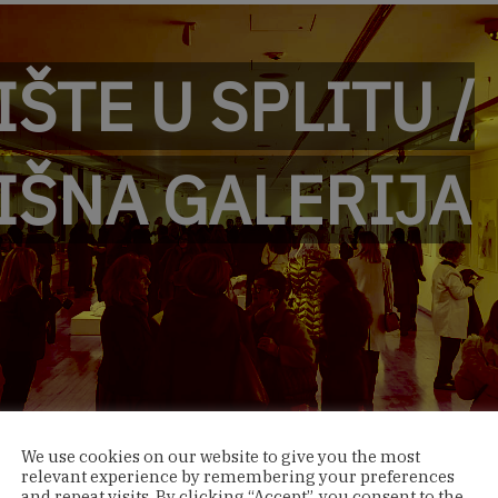
ŠTE U SPLITU /
IŠNA GALERIJA
We use cookies on our website to give you the most
relevant experience by remembering your preferences
and repeat visits. By clicking “Accept”, you consent to the