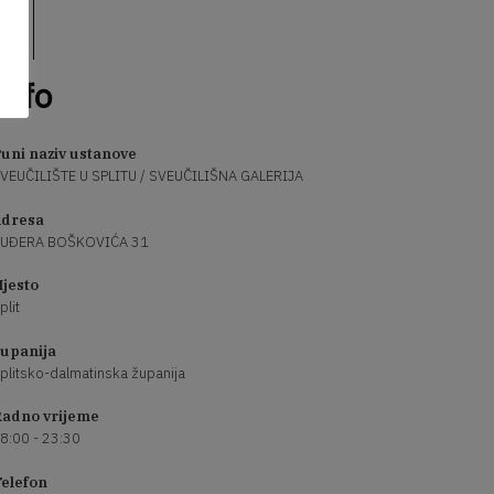
Info
uni naziv ustanove
VEUČILIŠTE U SPLITU / SVEUČILIŠNA GALERIJA
dresa
UĐERA BOŠKOVIĆA 31
jesto
plit
upanija
plitsko-dalmatinska županija
adno vrijeme
8:00 - 23:30
elefon