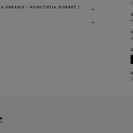
0
ZA ODRASLE – MONOTIPIJA (POKRET /
E
h
W
h
S
B
1