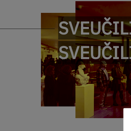
SVEUČILI
SVEUČIL