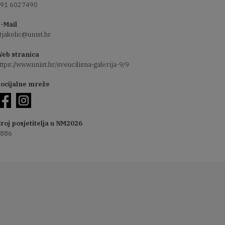
91 6027490
-Mail
tjakelic@unist.hr
eb stranica
ttps://www.unist.hr/sveucilisna-galerija-9/9
ocijalne mreže
roj posjetitelja u NM2026
886