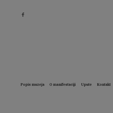
Preskoči
na
sadržaj
Popis muzeja
O manifestaciji
Upute
Kontakt