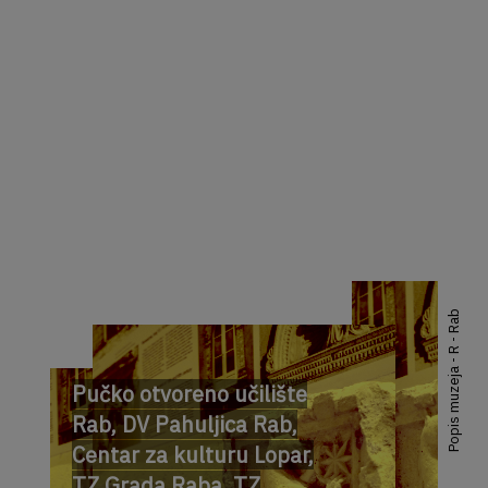
Popis muzeja - R - Rab
Pučko otvoreno učilište
Rab, DV Pahuljica Rab,
Centar za kulturu Lopar,
TZ Grada Raba, TZ