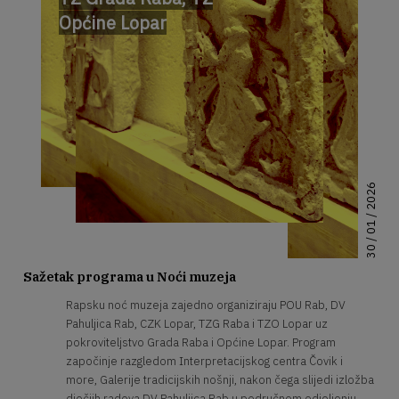
Općine Lopar
30 / 01 / 2026
Sažetak programa u Noći muzeja
Rapsku noć muzeja zajedno organiziraju POU Rab, DV
Pahuljica Rab, CZK Lopar, TZG Raba i TZO Lopar uz
pokroviteljstvo Grada Raba i Općine Lopar. Program
započinje razgledom Interpretacijskog centra Čovik i
more, Galerije tradicijskih nošnji, nakon čega slijedi izložba
dječjih radova DV Pahuljica Rab u područnom odjeljenju