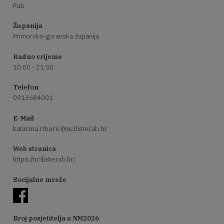
Rab
Županija
Primorsko-goranska županija
Radno vrijeme
10:00 - 21:00
Telefon
0913684001
E-Mail
katarina.ribaric@ucilisterab.hr
Web stranica
https://ucilisterab.hr/
Socijalne mreže
Broj posjetitelja u NM2026