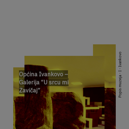
Popis muzeja - I - Ivankovo
Općina Ivankovo –
Galerija “U srcu mi
Zavičaj”