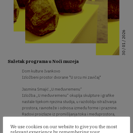
30 / 01 / 2026
Sažetak programa u Noći muzeja
Dom kulture Ivankovo
Izložbeni prostor dvorane "U srcu mi zavičaj"
Jasmina Smajić „U međuvremenu“
Izložba „U međuvremenu“ okuplja skulpture i grafike
nastale tijekom njezina studija, u razdoblju istraživanja
prostora, ravnoteže i odnosa između forme i praznine.
Radovi proizlaze iz promišljanja toka i međuprostora,
onoga što nastaje „između“ u procesu oblikovanja i
We use cookies on our website to give you the most
promatranja. Izložba predstavlja trenutak zadržavanja u
relevant experience by remembering your
vremenu prijelaza, između učenja i samostalnog stvaranja,