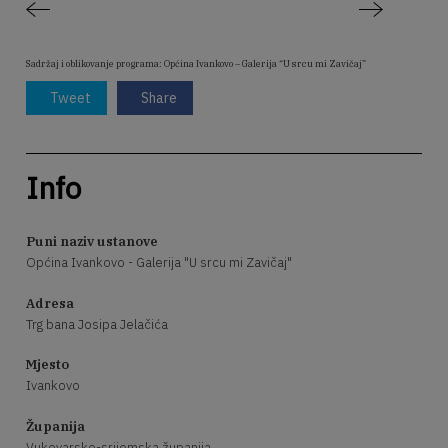
Sadržaj i oblikovanje programa: Općina Ivankovo – Galerija “U srcu mi Zavičaj”
Tweet
Share
Info
Puni naziv ustanove
Općina Ivankovo - Galerija "U srcu mi Zavičaj"
Adresa
Trg bana Josipa Jelačića
Mjesto
Ivankovo
Županija
Vukovarsko-srijemska županija