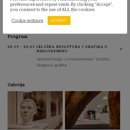
preferences and repeat visits. By clicking “Accept”,
između materije i misli, između vidljivog i nevidljivog, ali i
you consent to the use of ALL the cookies.
između razdoblja obrazovanja i početka samostalnog
umjetničkog puta.
Cookie settings
ACCEPT
Program
00.19 - 00.21
IZLOŽBA SKULPTURA I GRAFIKA U
MEĐUVREMENU
Jasmina Smajić „U međuvremenu“ Izložba
skulptura i grafika
Galerija