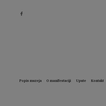
Preskoči
na
sadržaj
Popis muzeja
O manifestaciji
Upute
Kontakt