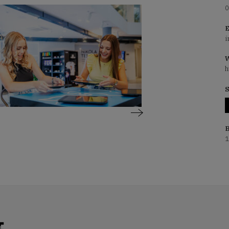
0
E
i
W
h
S
B
1