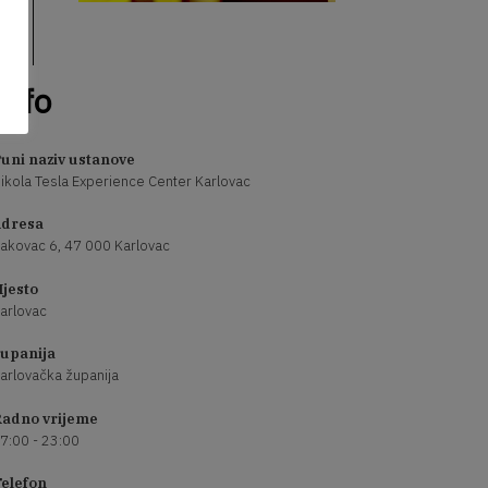
Info
uni naziv ustanove
ikola Tesla Experience Center Karlovac
dresa
akovac 6, 47 000 Karlovac
jesto
arlovac
upanija
arlovačka županija
adno vrijeme
7:00 - 23:00
elefon