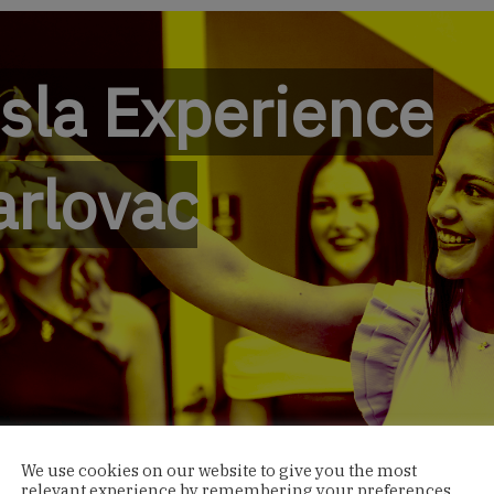
esla Experience
arlovac
We use cookies on our website to give you the most
relevant experience by remembering your preferences