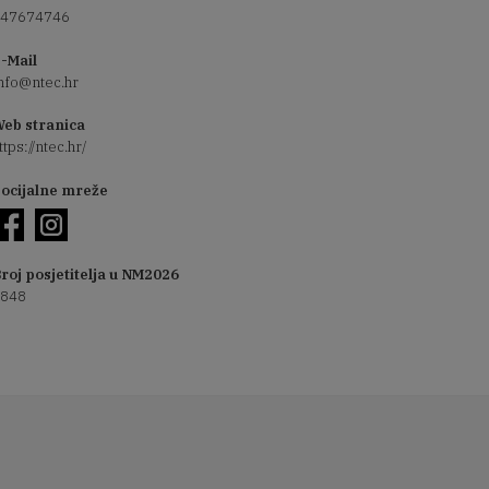
47674746
-Mail
nfo@ntec.hr
eb stranica
ttps://ntec.hr/
ocijalne mreže
roj posjetitelja u NM2026
848