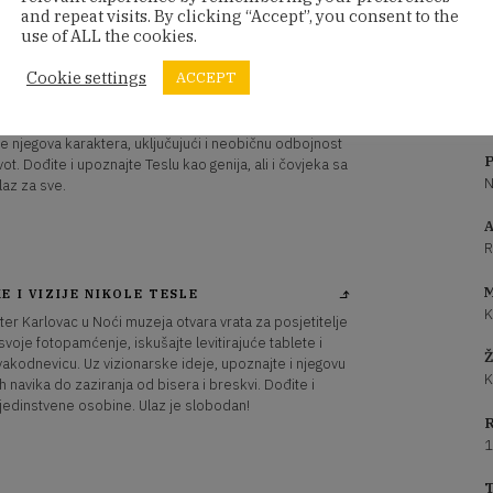
and repeat visits. By clicking “Accept”, you consent to the
use of ALL the cookies.
ostaje dio Noći muzeja, pozivajući posjetitelje da
Cookie settings
ACCEPT
rovedu istražujući svijet velikog izumitelja. Kroz
enje u usporedbi s Teslinim čuvenim fotopamćenjem,
i kako je izgledala njegova karlovačka svakodnevica. Osim
te njegova karaktera, uključujući i neobičnu odbojnost
P
vot. Dođite i upoznajte Teslu kao genija, ali i čovjeka sa
N
az za sve.
A
R
M
E I VIZIJE NIKOLE TESLE
K
er Karlovac u Noći muzeja otvara vrata za posjetitelje
svoje fotopamćenje, iskušajte levitirajuće tablete i
Ž
svakodnevicu. Uz vizionarske ideje, upoznajte i njegovu
K
 navika do zaziranja od bisera i breskvi. Dođite i
 jedinstvene osobine. Ulaz je slobodan!
R
1
T