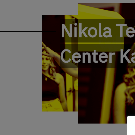
Nikola T
Center K