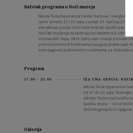
Sažetak programa u Noći muzeja
Nikola Tesla Experience Center Karlovac i ove godine p
večer između 17 i 23 sata, u petak 30. siječnja 2026., p
interaktivan postav moći ćete testirati vlastito pamć
iskušati strpljenje na levitirajućim tabletima ili otkrit
vizionarskih ideja, otkrit ćemo vam i manje poznate cr
prema biserima ili breskvama koja ga je pratila cijeli ži
svim njegovim jedinstvenim osobinama, uz slobodan ul
Program
17.00 - 23.00
IZA UMA GENIJA: NAVIK
Nikola Tesla Experience Cent
od 17 do 23 sata. Testirajte 
otkrijte Teslinu karlovačku 
ljudsku stranu – od neobičnih
doživite genija kroz njegove
Galerija