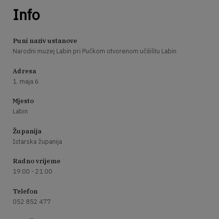
Info
Puni naziv ustanove
Narodni muzej Labin pri Pučkom otvorenom učilištu Labin
Adresa
1. maja 6
Mjesto
Labin
Županija
Istarska županija
Radno vrijeme
19:00 - 21:00
Telefon
052 852 477