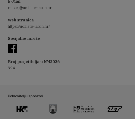
E-Mail
muzej@uciliste-labin.hr
Web stranica
https://uciliste-labin.hr/
Socijalne mreže
Broj posjetitelja u NM2026
394
Pokrovitelji i sponzori
Organizator manifestacije Noć muzeja
hmd@hrmud.hr / www.hrmud.hr