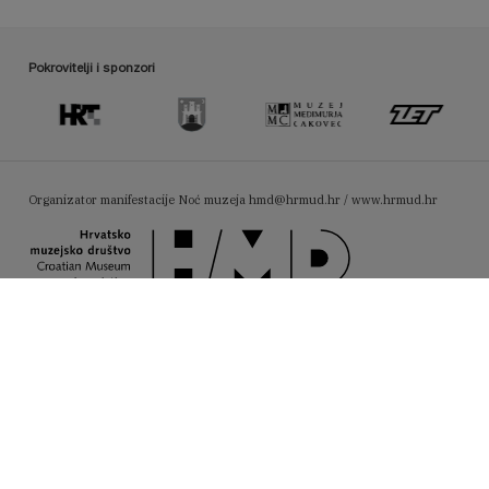
Pokrovitelji i sponzori
Organizator manifestacije Noć muzeja
hmd@hrmud.hr / www.hrmud.hr
Pratite nas na Facebooku:
Fotografije iz objave korisni
#noćmuzeja2026