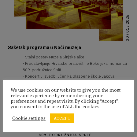
30 / 01 / 2026
Sažetak programa u Noći muzeja
- Stalni postav Muzeja Sinjske alke
- Predstavljanje Hrvatske bratovštine Bokeljska mornarica
809. podružnica Split
- Koncert u izvedbi učenika Glazbene škole Jakova
Gotovca u Sinju i Osnovne glazbene škole "Lovro pl.
Matačić"Omiš
We use cookies on our website to give you the most
relevant experience by remembering your
- Pub kviz na temu Sinjske alke
preferences and repeat visits. By clicking “Accept”,
you consent to the use of ALL the cookies.
Program
Cookie settings
ACCEPT
18.20 - 19.00
PREDSTAVLJANJE HRVATSKE
BRATOVŠTINE BOKELJSKA MORNARICA
809. PODRUŽNICA SPLIT