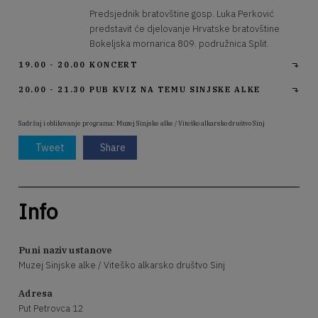
Predsjednik bratovštine gosp. Luka Perković
predstavit će djelovanje Hrvatske bratovštine
Bokeljska mornarica 809. podružnica Split.
19.00 - 20.00
KONCERT
20.00 - 21.30
PUB KVIZ NA TEMU SINJSKE ALKE
Sadržaj i oblikovanje programa: Muzej Sinjske alke / Viteško alkarsko društvo Sinj
Tweet
Share
Info
Puni naziv ustanove
Muzej Sinjske alke / Viteško alkarsko društvo Sinj
Adresa
Put Petrovca 12