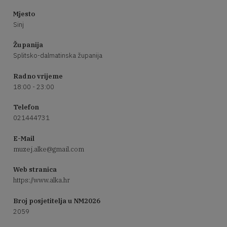
Mjesto
Sinj
Županija
Splitsko-dalmatinska županija
Radno vrijeme
18:00 - 23:00
Telefon
021444731
E-Mail
muzej.alke@gmail.com
Web stranica
https://www.alka.hr
Broj posjetitelja u NM2026
2059