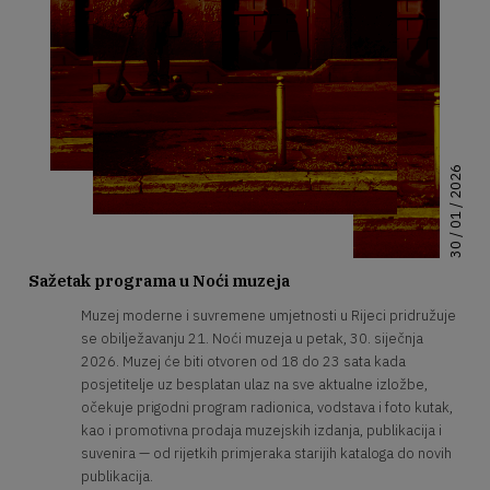
30 / 01 / 2026
Sažetak programa u Noći muzeja
Muzej moderne i suvremene umjetnosti u Rijeci pridružuje
se obilježavanju 21. Noći muzeja u petak, 30. siječnja
2026. Muzej će biti otvoren od 18 do 23 sata kada
posjetitelje uz besplatan ulaz na sve aktualne izložbe,
očekuje prigodni program radionica, vodstava i foto kutak,
kao i promotivna prodaja muzejskih izdanja, publikacija i
suvenira — od rijetkih primjeraka starijih kataloga do novih
publikacija.