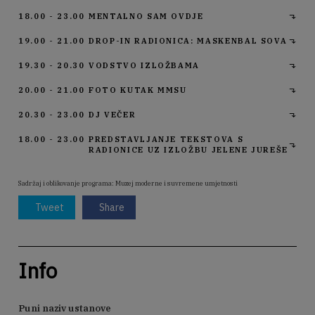
18.00 - 23.00
MENTALNO SAM OVDJE
19.00 - 21.00
DROP-IN RADIONICA: MASKENBAL SOVA
19.30 - 20.30
VODSTVO IZLOŽBAMA
20.00 - 21.00
FOTO KUTAK MMSU
20.30 - 23.00
DJ VEČER
18.00 - 23.00
PREDSTAVLJANJE TEKSTOVA S
RADIONICE UZ IZLOŽBU JELENE JUREŠE
Sadržaj i oblikovanje programa: Muzej moderne i suvremene umjetnosti
Tweet
Share
Info
Puni naziv ustanove