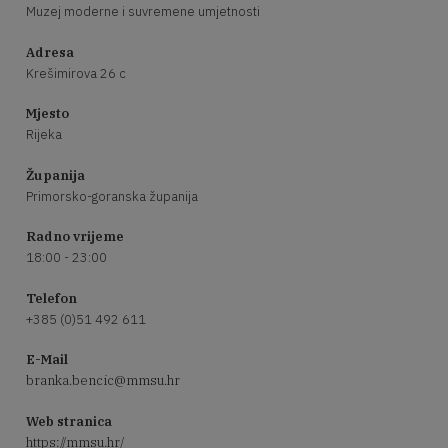
Muzej moderne i suvremene umjetnosti
Adresa
Krešimirova 26 c
Mjesto
Rijeka
Županija
Primorsko-goranska županija
Radno vrijeme
18:00 - 23:00
Telefon
+385 (0)51 492 611
E-Mail
branka.bencic@mmsu.hr
Web stranica
https://mmsu.hr/