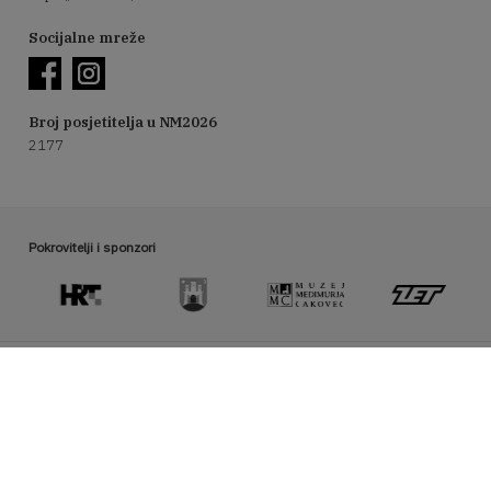
Socijalne mreže
Broj posjetitelja u NM2026
2177
Pokrovitelji i sponzori
Organizator manifestacije Noć muzeja
hmd@hrmud.hr / www.hrmud.hr