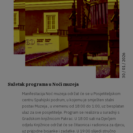
30 / 01 / 2026
Sažetak programa u Noći muzeja
Manifestacija Noć muzeja održat će se u Posjetiteljskom
centru Spahijski podrum, u kojemu je smješten stalni
postav Muzeja , u vremenu od 18:00 do 1:00, uz besplatan
ulaz za sve posjetitelje. Program se realizira u suradnji s
Gradskom knjižnicom Pakrac. U 18:00 sati na Dječjem
odjelu Knjižnice održat će se čitaonica i radionica za djecu,
uz prigodne bojanke i zadatke. U 19:00 slijedi stručno