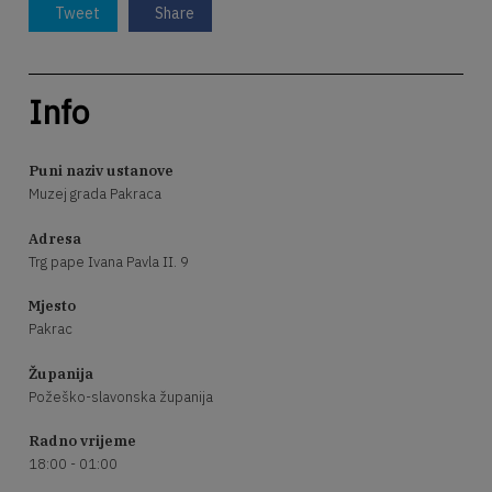
Tweet
Share
Info
Puni naziv ustanove
Muzej grada Pakraca
Adresa
Trg pape Ivana Pavla II. 9
Mjesto
Pakrac
Županija
Požeško-slavonska županija
Radno vrijeme
18:00 - 01:00