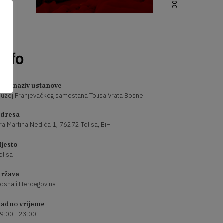
Info
uni naziv ustanove
uzej Franjevačkog samostana Tolisa Vrata Bosne
dresa
ra Martina Nedića 1, 76272 Tolisa, BiH
jesto
olisa
ržava
osna i Hercegovina
adno vrijeme
9:00 - 23:00