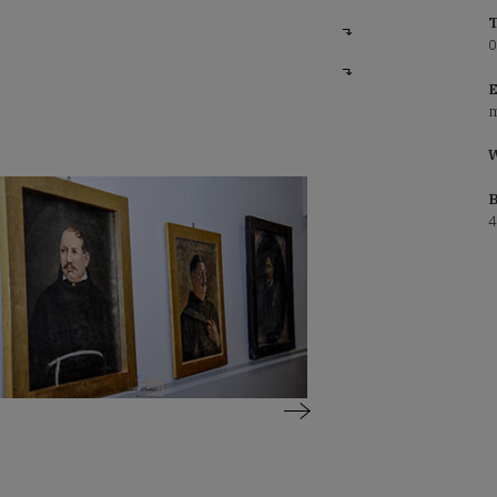
T
0
E
m
W
B
4