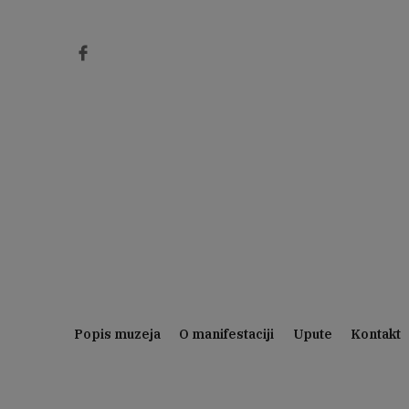
Preskoči
na
sadržaj
Popis muzeja
O manifestaciji
Upute
Kontakt