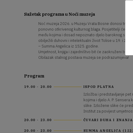
Sažetak programa u Noći muzeja
Noć muzeja 2026. u Muzeju Vrata Bosne donosi tri izl
ponovno otkrivenog kulturnog blaga. Posjetitelji će moći
među kojima i dosad nepoznato djelo baroknog slikara 
obilježili duhovni i intelektualni život Tolise u 19. i 20. 
– Summa Angelica iz 1525. godine.
Umjetnost, knjiga i zajedništvo bit će zaokruženi b
Obilazak stalnog postava muzeja se podrazumijeva!
Program
19.00 - 20.00
ISPOD PLATNA
Izložba i predstavljanje pet 
kojima i djelo A. P. Sensera
slike. Izložene slike će pred
Institut za povijest umjetnos
20.00 - 23.00
ČUVARI DUHA I ZNANJA
20.00 - 23.00
SUMMA ANGELICA (1525