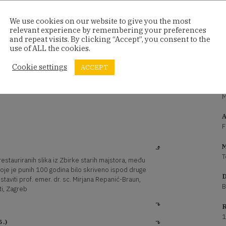
We use cookies on our website to give you the most
relevant experience by remembering your preferences
and repeat visits. By clicking “Accept”, you consent to the
ožbe koje povezuje tema skrivenog, očuvanog i
use of ALL the cookies.
 vidjeti restaurirane slike iz Zbirke starih majstora,
A. P. Sensera, upoznati portrete franjevaca koji su
Cookie settings
ACCEPT
stoljeću te zaviriti u najstariju knjigu muzejske knjižnice
P
esplatnom gurmanskom ponudom ispred muzeja.
M
A
F
M
T
restauriranih slika iz Zbirke starih majstora, među
 koje je punih 100 godina bilo skriveno ispod druge
D
staviti prof. emer. dr. sc. Mirjana Repanić-Braun,
B
ti, Zagreb
R
1
.)