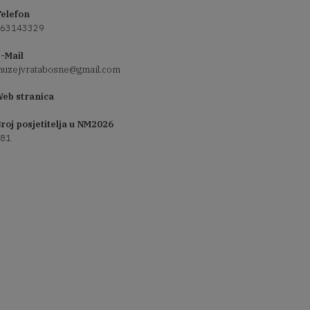
elefon
63143329
-Mail
uzejvratabosne@gmail.com
eb stranica
roj posjetitelja u NM2026
81