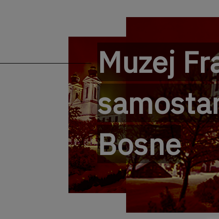
Muzej Fr
samostan
Bosne