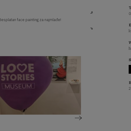
T
0
Besplatan face painting za najmlađe!
E
l
W
h
S
B
2