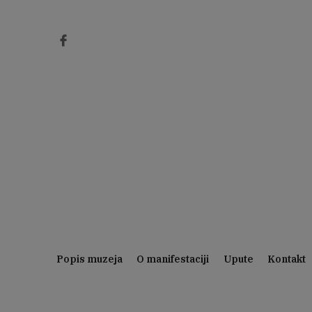
Preskoči
na
sadržaj
Popis muzeja
O manifestaciji
Upute
Kontakt