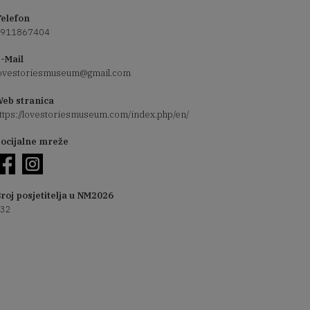
elefon
911867404
-Mail
ovestoriesmuseum@gmail.com
eb stranica
ttps://lovestoriesmuseum.com/index.php/en/
ocijalne mreže
roj posjetitelja u NM2026
32