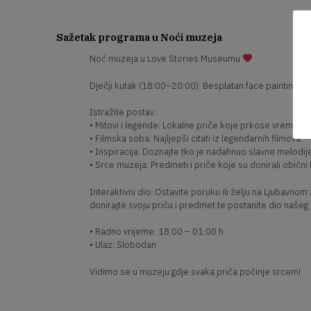
Sažetak programa u Noći muzeja
Noć muzeja u Love Stories Museumu
Dječji kutak (18:00–20:00): Besplatan face painting za
Istražite postav:
• Mitovi i legende: Lokalne priče koje prkose vremenu.
• Filmska soba: Najljepši citati iz legendarnih filmova.
• Inspiracija: Doznajte tko je nadahnuo slavne melodij
• Srce muzeja: Predmeti i priče koje su donirali obični l
Interaktivni dio: Ostavite poruku ili želju na Ljubavnom
donirajte svoju priču i predmet te postanite dio našeg
• Radno vrijeme: 18:00 – 01:00 h
• Ulaz: Slobodan
Vidimo se u muzeju gdje svaka priča počinje srcem!