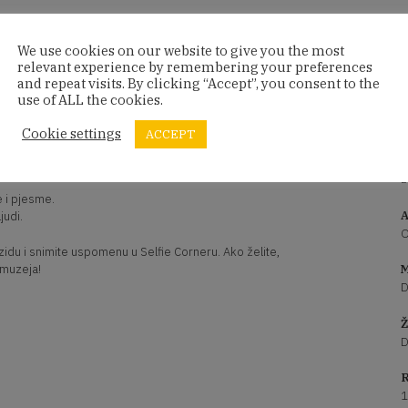
We use cookies on our website to give you the most
relevant experience by remembering your preferences
and repeat visits. By clicking “Accept”, you consent to the
use of ALL the cookies.
 najmlađe!
Cookie settings
ACCEPT
P
L
e i pjesme.
A
judi.
O
 zidu i snimite uspomenu u Selfie Corneru. Ako želite,
 muzeja!
M
D
Ž
D
R
1