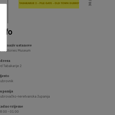
Info
uni naziv ustanove
ove Stories Museum
dresa
d Tabakarije 2
jesto
ubrovnik
upanija
ubrovačko-neretvanska županija
adno vrijeme
8:00 - 01:00