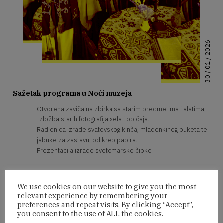
30 / 01 / 2026
Sažetak programa u Noći muzeja
Otvorena zavičajna zbirka sa starim predmetima i alatima,
Izložba starih fotografija sela i običaja.
Radionica izrade svatovskog kinča, mladenkinog buketa te
jabuke za zastavu, od krep papira.
Prezentacija izrade svetomarske čipke
Program
We use cookies on our website to give you the most
relevant experience by remembering your
18.00 - 01.00
IZLOŽBA STARIH FOTOGRAFIJA
preferences and repeat visits. By clicking “Accept”,
you consent to the use of ALL the cookies.
Izložba starih fotografija sela i običaja