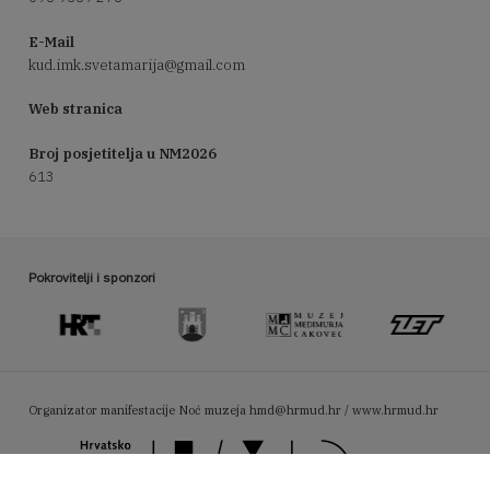
E-Mail
kud.imk.svetamarija@gmail.com
Web stranica
Broj posjetitelja u NM2026
613
Pokrovitelji i sponzori
Organizator manifestacije Noć muzeja
hmd@hrmud.hr / www.hrmud.hr