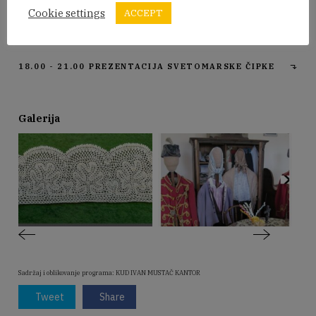
18.00 - 21.00
IZRADA SVATOVSKIH KINČA OD KREP
Cookie settings
ACCEPT
PAPIRA
18.00 - 01.00
IZLOŽBA ZAVIČAJNE ZBIRKE
18.00 - 21.00
PREZENTACIJA SVETOMARSKE ČIPKE
Galerija
Sadržaj i oblikovanje programa: KUD IVAN MUSTAČ KANTOR
Tweet
Share