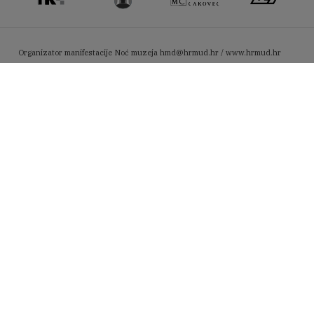
Organizator manifestacije Noć muzeja
hmd@hrmud.hr / www.hrmud.hr
Pratite nas na Facebooku:
Fotografije iz objave korisni
#noćmuzeja2026
Press
Press kutak
Mediji o nama