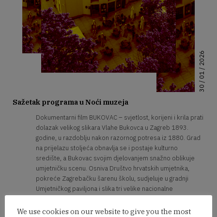
30 / 01 / 2026
Sažetak programa u Noći muzeja
Dokumentarni film BUKOVAC – svjetlost, korijeni i krila prati
dolazak velikog slikara Vlahe Bukovca u Zagreb 1893.
godine, u razdoblju nakon razornog potresa iz 1880. Grad
na prijelazu stoljeća obnavlja se i postaje kulturno
središte, a Bukovac svojim djelovanjem snažno oblikuje
umjetničku scenu. Osniva Društvo hrvatskih umjetnika,
pokreće Zagrebačku šarenu školu, sudjeluje u gradnji
Umjetničkog paviljona i slika tri velike nacionalne
kompozicije. Film kroz arhivske zapise, intervjue i
suvremene paralele povezuje Bukovčevo stvaralaštvo s
We use cookies on our website to give you the most