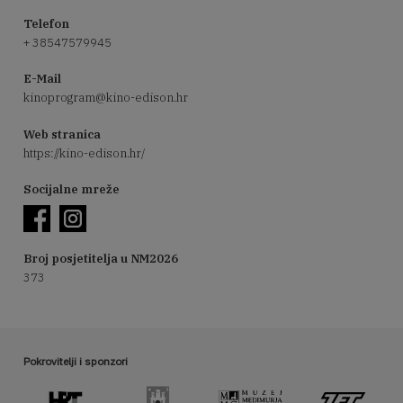
Telefon
+ 38547579945
E-Mail
kinoprogram@kino-edison.hr
Web stranica
https://kino-edison.hr/
Socijalne mreže
Broj posjetitelja u NM2026
373
Pokrovitelji i sponzori