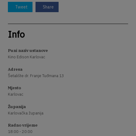
Tweet
Share
Info
Puni naziv ustanove
Kino Edison Karlovac
Adresa
Šetalište dr. Franje Tuđmana 13
Mjesto
Karlovac
Županija
Karlovačka županija
Radno vrijeme
18:00 - 20:00