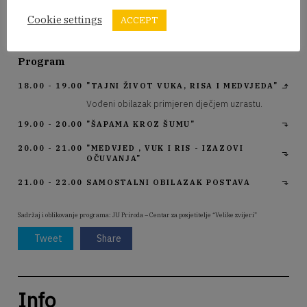
slobodan ulaz za posjetitelje koji samostalno žele obići
postav.
Cookie settings
ACCEPT
Program
18.00 - 19.00
"TAJNI ŽIVOT VUKA, RISA I MEDVJEDA"
Vođeni obilazak primjeren dječjem uzrastu.
19.00 - 20.00
"ŠAPAMA KROZ ŠUMU"
20.00 - 21.00
"MEDVJED , VUK I RIS - IZAZOVI
OČUVANJA"
21.00 - 22.00
SAMOSTALNI OBILAZAK POSTAVA
Sadržaj i oblikovanje programa: JU Priroda – Centar za posjetitelje “Velike zvijeri”
Tweet
Share
Info