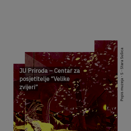
Popis muzeja - S - Stara Sušica
JU Priroda – Centar za
posjetitelje “Velike
zvijeri”