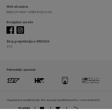
Web stranica
https://centar-velikezvijeri.eu/
Socijalne mreže
Broj posjetitelja u NM2026
570
Pokrovitelji i sponzori
Organizator manifestacije Noć muzeja
hmd@hrmud.hr / www.hrmud.hr