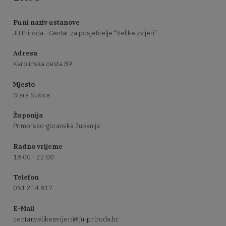
Puni naziv ustanove
JU Priroda - Centar za posjetitelje "Velike zvijeri"
Adresa
Karolinska cesta 89
Mjesto
Stara Sušica
Županija
Primorsko-goranska županija
Radno vrijeme
18:00 - 22:00
Telefon
051 214 817
E-Mail
centar.velikezvijeri@ju-priroda.hr