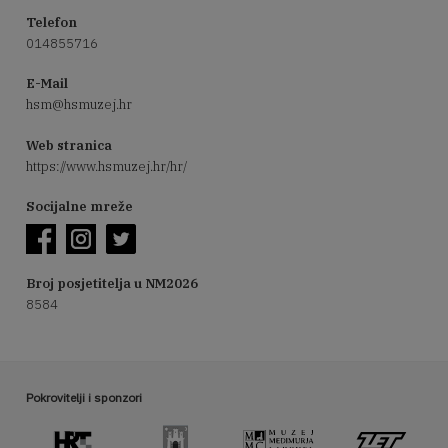
Telefon
014855716
E-Mail
hsm@hsmuzej.hr
Web stranica
https://www.hsmuzej.hr/hr/
Socijalne mreže
Broj posjetitelja u NM2026
8584
Pokrovitelji i sponzori