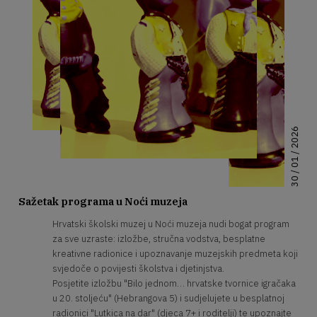
30 / 01 / 2026
Sažetak programa u Noći muzeja
Hrvatski školski muzej u Noći muzeja nudi bogat program
za sve uzraste: izložbe, stručna vodstva, besplatne
kreativne radionice i upoznavanje muzejskih predmeta koji
svjedoče o povijesti školstva i djetinjstva.
Posjetite izložbu "Bilo jednom… hrvatske tvornice igračaka
u 20. stoljeću" (Hebrangova 5) i sudjelujete u besplatnoj
radionici "Lutkica na dar" (djeca 7+ i roditelji) te upoznajte