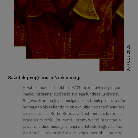
30 / 01 / 2026
Sažetak programa u Noći muzeja
Hrvatski muzej arhitekture HAZU predstavlja englesku
inačicu virtualne izložbe iz svojega fundusa: „Miroslav
Begović. Hommage promišljanju izložbenih prostora / An
homage to his reflections on exhibition spaces" autorice
izv. prof. dr. sc. Borke Bobovec. Dostupnost izložbe na
engleskom jeziku (prijevod: Jeremy White) predstavlja
proširenu diseminaciju znanja o arhitektu Begoviću kao
pokretaču i prvom voditelju Muzeja u razdoblju rada od