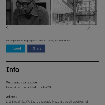
Sadržaj i oblikovanje programa: Hrvatski muzej arhitekture HAZU
Tweet
Share
Info
Puni naziv ustanove
Hrvatski muzej arhitekture HAZU
Adresa
I. G. Kovačića 37, Zagreb (zgrada Muzeja u poslijepotresnoj