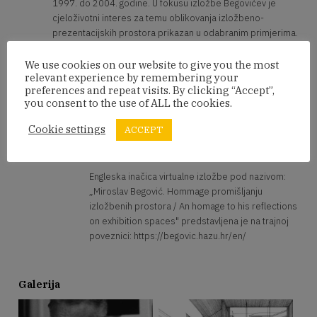
1997. do 2004. godine. U fokusu izložbe Begovićev je
cjeloživotni interes za temu oblikovanja izložbeno-
prezentacijskih prostora prikazan u odabranim primjerima.
Izložba je dio izdavačkog niza "Opus u kadru" – virtualne
izložbe i videozapisi Hrvatskog muzeja arhitekture HAZU
We use cookies on our website to give you the most
relevant experience by remembering your
(urednica: dr. sc. Iva Ceraj).
preferences and repeat visits. By clicking “Accept”,
you consent to the use of ALL the cookies.
Program
Cookie settings
ACCEPT
18.00 - 00.00
POSJET VIRTUALNOJ IZLOŽBI / HRV-
ENGL (TRAJNI PRISTUP)
Engleska inačica virtualne izložbe pod nazivom:
„Miroslav Begović. Hommage promišljanju
izložbenih prostora / An homage to his reflections
on exhibition spaces" predstavljena je na trajnoj
poveznici: https://begovic.hazu.hr/en/
Galerija