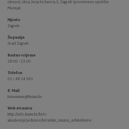
obnovi), Ulica Jurja Križanića 3, Zagreb (privremeno sjedište
Muzeja)
Mjesto
Zagreb
Županija
Grad Zagreb
Radno vrijeme
18:00 - 23:00
Telefon
01 / 48 34 551
E-Mail
hmamuzej@hazu.hr
Web stranica
http://info.hazu.hr/hr/o-
akademiji/jedinice/hrvatski_muzej_arhitekture/