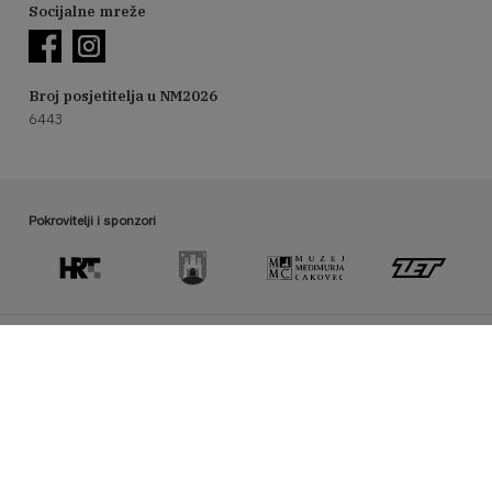
Socijalne mreže
Broj posjetitelja u NM2026
6443
Pokrovitelji i sponzori
Organizator manifestacije Noć muzeja
hmd@hrmud.hr / www.hrmud.hr
Pratite nas na Facebooku: