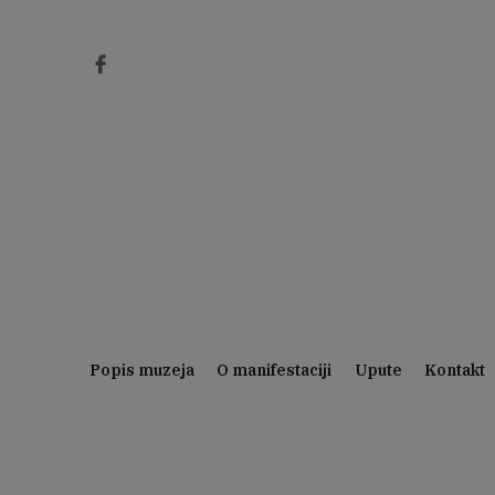
Preskoči
na
sadržaj
Popis muzeja
O manifestaciji
Upute
Kontakt