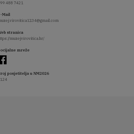
99 488 7421
-Mail
uzej.virovitica1234@gmail.com
eb stranica
ttps://muzejvirovitica.hr/
ocijalne mreže
roj posjetitelja u NM2026
124