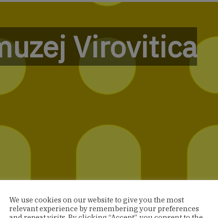
uzej Virovitica
We use cookies on our website to give you the most
relevant experience by remembering your preferences
and repeat visits. By clicking “Accept”, you consent to the