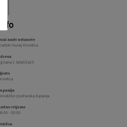
Info
uni naziv ustanove
radski muzej Virovitica
dresa
rg bana J. Jelačića23
jesto
irovitica
upanija
irovitičko-podravska županija
adno vrijeme
8:00 - 00:00
elefon