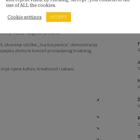
use of ALL the cookies.
26.!
Cookie settings
ACCEPT
imuzej pridružuje se najvećoj muzejskoj manifestaciji u
en je nakitu i njegovim pričama.
P
li, otvorenje izložbe „Sva lica perlica“, demonstracija
G
muzejsku zbirku te koncert proslavljenog hrvatskog
A
T
koje cijene kulturu, kreativnost i zabavu.
M
V
Ž
V
R
1
T