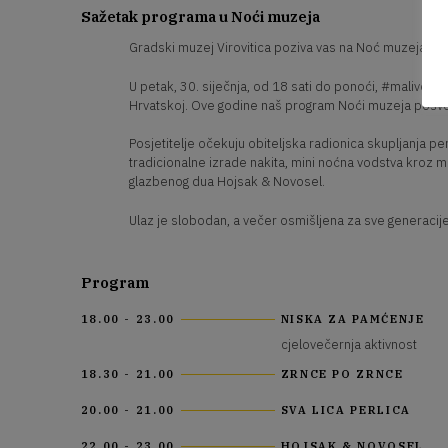
Sažetak programa u Noći muzeja
Gradski muzej Virovitica poziva vas na Noć muzeja 20
U petak, 30. siječnja, od 18 sati do ponoći, #malivelik
Hrvatskoj. Ove godine naš program Noći muzeja posveć
Posjetitelje očekuju obiteljska radionica skupljanja per
tradicionalne izrade nakita, mini noćna vodstva kroz 
glazbenog dua Hojsak & Novosel.
Ulaz je slobodan, a večer osmišljena za sve generacije 
Program
18.00 - 23.00
NISKA ZA PAMĆENJE
cjelovečernja aktivnost
18.30 - 21.00
ZRNCE PO ZRNCE
20.00 - 21.00
SVA LICA PERLICA
22.00 - 23.00
HOJSAK & NOVOSEL