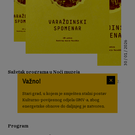
30 / 01 / 2026
Sažetak programa u Noći muzeja
×
Važno!
Palača Herzer: "Svijet kukaca" / 8. Bijenale slikarstva (2.
dio)
Stari grad, u kojem je smješten stalni postav
Palača Patačić: "Varaždinski spomenar"
Kulturno-povijesnog odjela GMV-a, zbog
Palača Sermage: 8. Bijenale slikarstva (1. dio)
energetske obnove do daljnjeg je zatvoren.
Arena Varaždin: "Muzej za poluvrijeme"
Program