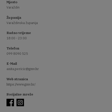
Mjesto
Varaždin
Županija
Varaždinska županija
Radno vrijeme
18:00 - 23:00
Telefon
099 8090 525
E-Mail
anita.pericic@gmv.hr
Web stranica
https://www.gmv.hr/
Socijalne mreže