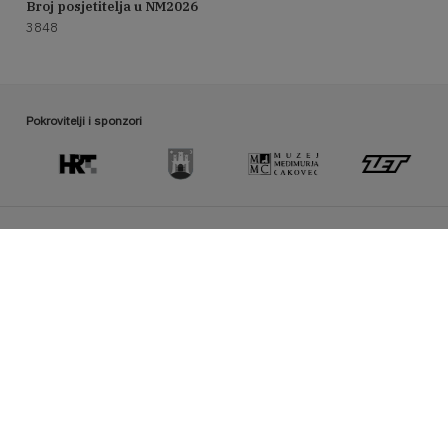
Broj posjetitelja u NM2026
3848
Pokrovitelji i sponzori
Organizator manifestacije Noć muzeja
hmd@hrmud.hr / www.hrmud.hr
Pratite nas na Facebooku:
Fotografije iz objave korisni
#noćmuzeja2026