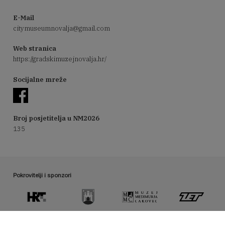
E-Mail
citymuseumnovalja@gmail.com
Web stranica
https://gradskimuzejnovalja.hr/
Socijalne mreže
Broj posjetitelja u NM2026
135
Pokrovitelji i sponzori