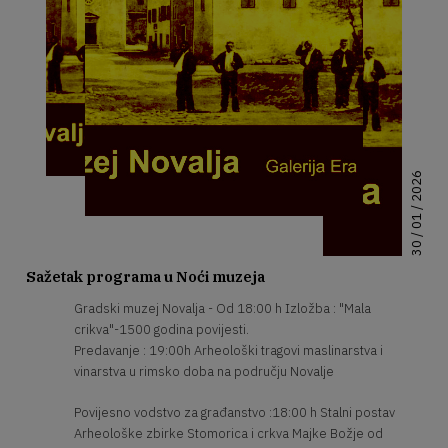
30 / 01 / 2026
Sažetak programa u Noći muzeja
Gradski muzej Novalja - Od 18:00 h Izložba : "Mala
crikva"-1500 godina povijesti.
Predavanje : 19:00h Arheološki tragovi maslinarstva i
vinarstva u rimsko doba na području Novalje
Povijesno vodstvo za građanstvo :18:00 h Stalni postav
Arheološke zbirke Stomorica i crkva Majke Božje od