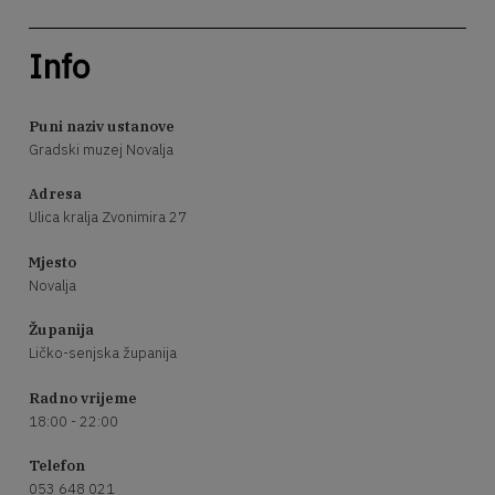
Info
Puni naziv ustanove
Gradski muzej Novalja
Adresa
Ulica kralja Zvonimira 27
Mjesto
Novalja
Županija
Ličko-senjska županija
Radno vrijeme
18:00 - 22:00
Telefon
053 648 021