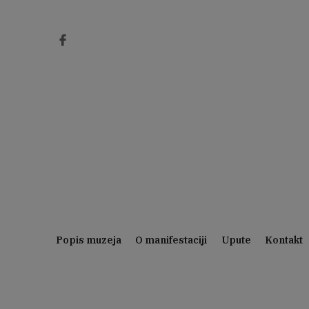
Preskoči
na
sadržaj
Popis muzeja
O manifestaciji
Upute
Kontakt