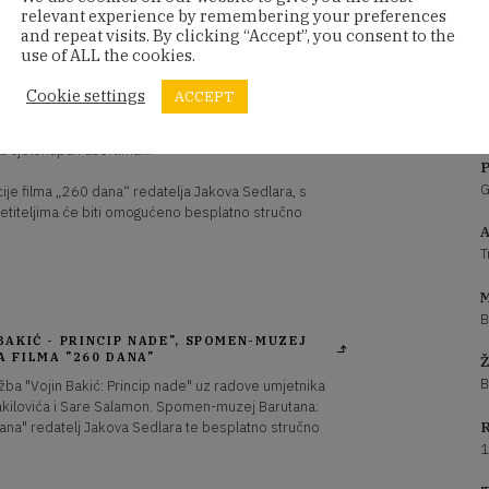
relevant experience by remembering your preferences
and repeat visits. By clicking “Accept”, you consent to the
use of ALL the cookies.
nja Vojina Bakića, jednog od najznačajnijih hrvatskih
“. Izložba donosi uvid u Bakićev opus, a njezin
Cookie settings
ACCEPT
 Maljkovića, Miloša Trakilovića i Sare Salamon, koji s
ektive. U sklopu programa, od 17 do 23 sata, u
a cjelokupan asortiman.
P
G
je filma „260 dana“ redatelja Jakova Sedlara, s
jetiteljima će biti omogućeno besplatno stručno
A
T
M
B
BAKIĆ - PRINCIP NADE", SPOMEN-MUZEJ
 FILMA "260 DANA"
Ž
B
žba "Vojin Bakić: Princip nade" uz radove umjetnika
rakilovića i Sare Salamon. Spomen-muzej Barutana:
dana" redatelj Jakova Sedlara te besplatno stručno
R
1