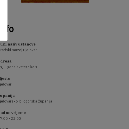
Info
uni naziv ustanove
radski muzej Bjelovar
dresa
rg Eugena Kvaternika 1
jesto
jelovar
upanija
jelovarsko-bilogorska županija
adno vrijeme
7:00 - 23:00