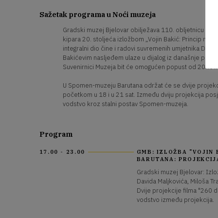
Sažetak programa u Noći muzeja
Gradski muzej Bjelovar obilježava 110. obljetnicu rođe
kipara 20. stoljeća izložbom „Vojin Bakić: Princip nade
integralni dio čine i radovi suvremenih umjetnika Davida
Bakićevim nasljeđem ulaze u dijalog iz današnje persp
Suvenirnici Muzeja bit će omogućen popust od 20 % n
U Spomen-muzeju Barutana održat će se dvije projekci
početkom u 18 i u 21 sat. Između dviju projekcija pos
vodstvo kroz stalni postav Spomen-muzeja.
Program
17.00 - 23.00
GMB: IZLOŽBA "VOJIN 
BARUTANA: PROJEKCIJA
Gradski muzej Bjelovar: Izlo
Davida Maljkovića, Miloša T
Dvije projekcije filma "260 
vodstvo između projekcija.