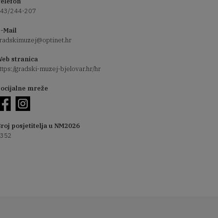
elefon
43/244-207
-Mail
radskimuzej@optinet.hr
eb stranica
ttps://gradski-muzej-bjelovar.hr/hr
ocijalne mreže
roj posjetitelja u NM2026
352