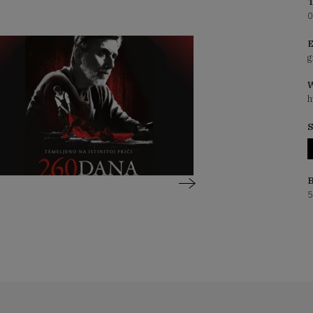
T
0
E
g
W
h
S
B
5