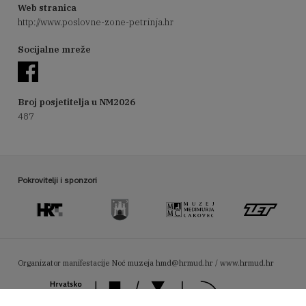
Web stranica
http://www.poslovne-zone-petrinja.hr
Socijalne mreže
Broj posjetitelja u NM2026
487
Pokrovitelji i sponzori
Organizator manifestacije Noć muzeja
hmd@hrmud.hr / www.hrmud.hr