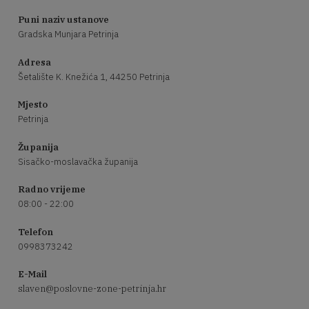
Puni naziv ustanove
Gradska Munjara Petrinja
Adresa
Šetalište K. Knežića 1, 44250 Petrinja
Mjesto
Petrinja
Županija
Sisačko-moslavačka županija
Radno vrijeme
08:00 - 22:00
Telefon
0998373242
E-Mail
slaven@poslovne-zone-petrinja.hr