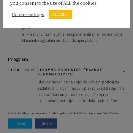
you consent to the use of ALL the cookies.
reinterpretirati i nadograditi
d) tradicionalnim likovnim tehnikama (crtež, kolaž) te uz
Cookie settings
ACCEPT
pomoć digitalnih alata izraditi vlastite verzije plakata
izložbe, naglašavajući osobni izraz i suvremeni vizualni
jezik
e) kreativno razmišljanje, eksperimentiranje i povezivanje
klasičnih i digitalnih medija u dizajnu plakata
Program
11.00 - 13.00
LIKOVNA RADIONICA: "PLAKAT -
REKOMPOZICIJA"
Likovna radionica na kojoj će vizualni poticaj za
zadatak biti likovni radovi i plakati predstavljeni na
izložbi "Dani umjetnosti i dizajna", koja je
trenutačno postavljena u Gradskoj galeriji Zabok.
Sadržaj i oblikovanje programa: Gradska galerija Zabok (Pučko otvoreno učilište Zabok)
Tweet
Share