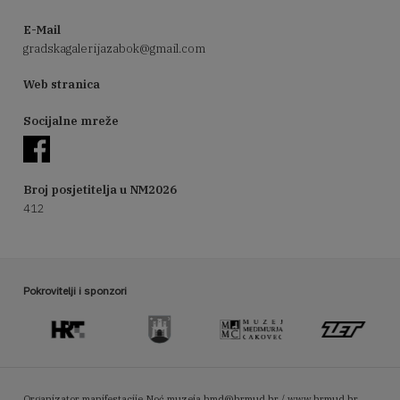
E-Mail
gradskagalerijazabok@gmail.com
Web stranica
Socijalne mreže
Broj posjetitelja u NM2026
412
Pokrovitelji i sponzori
Organizator manifestacije Noć muzeja
hmd@hrmud.hr / www.hrmud.hr