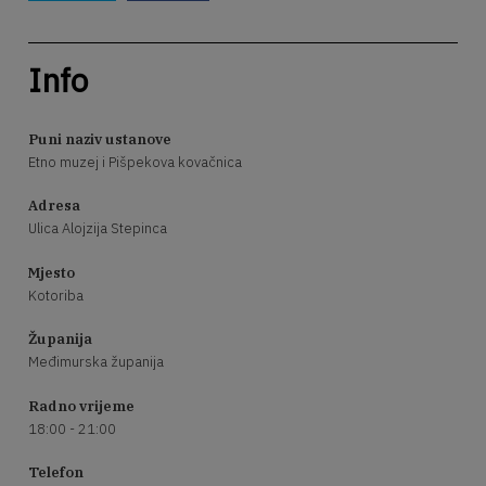
Info
Puni naziv ustanove
Etno muzej i Pišpekova kovačnica
Adresa
Ulica Alojzija Stepinca
Mjesto
Kotoriba
Županija
Međimurska županija
Radno vrijeme
18:00 - 21:00
Telefon