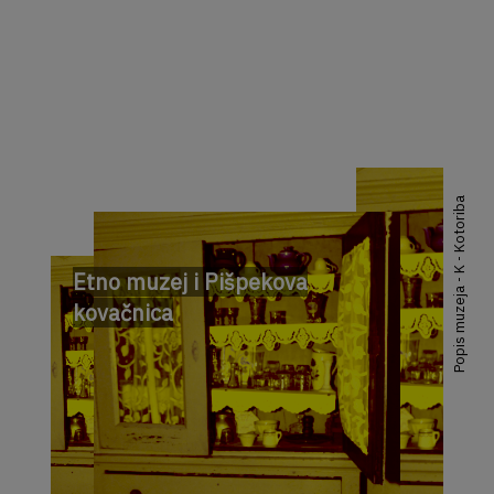
Popis muzeja - K - Kotoriba
Etno muzej i Pišpekova
kovačnica