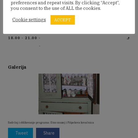
preferences and repeat visits. By clicking “Accept”,
you consent to the use of ALL the cookies.
Prijenos programa uživo
Cookie settings
ACCEPT
Program
18.00 - 21.00
-
-
Galerija
Sadržaj i oblikovanje programa: Etno muzej i Pišpekova kovačnica
Tweet
Share