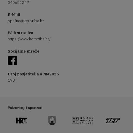
040682247
E-Mail
opcina@kotoriba.hr
Web stranica
https://www.kotoriba.hr/
Socijalne mreže
Broj posjetitelja u NM2026
198
Pokrovitelji i sponzori