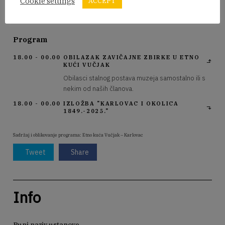
Cookie settings
ACCEPT
godine u velikom broju, čekamo vas!
Program
18.00 - 00.00
OBILAZAK ZAVIČAJNE ZBIRKE U ETNO
KUĆI VUČJAK
Obilasci stalnog postava muzeja samostalno ili s
nekim od naših članova.
18.00 - 00.00
IZLOŽBA "KARLOVAC I OKOLICA
1849.-2025."
Sadržaj i oblikovanje programa: Etno kuća Vučjak – Karlovac
Tweet
Share
Info
Puni naziv ustanove