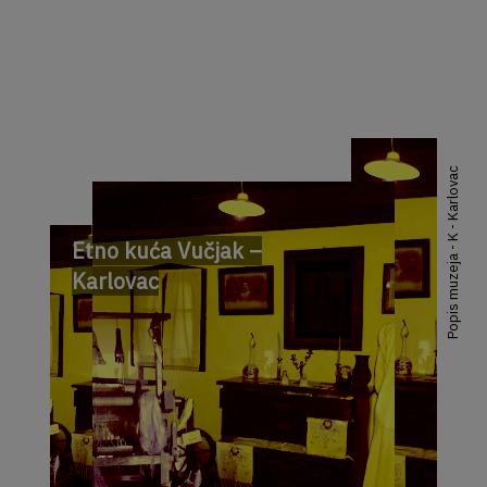
Popis muzeja - K - Karlovac
Etno kuća Vučjak –
Karlovac