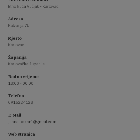
Etno kuća Vučjak - Karlovac
Adresa
Kalvarija 7b
Mjesto
Karlovac
Županija
Karlovačka županija
Radno vrijeme
18:00 - 00:00
Telefon
0915224128
E-Mail
jasna.pozar1@gmail.com
Web stranica