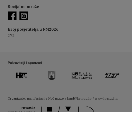
Socijalne mreže
Broj posjetitelja u NM2026
272
Pokrovitelji i sponzori
Organizator manifestacije Noć muzeja
hmd@hrmud.hr / www.hrmud.hr