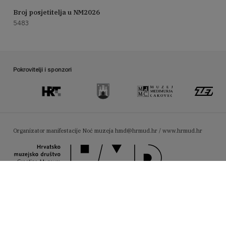
Broj posjetitelja u NM2026
5483
Pokrovitelji i sponzori
Organizator manifestacije Noć muzeja
hmd@hrmud.hr / www.hrmud.hr
Pratite nas na Facebooku:
Fotografije iz objave korisni