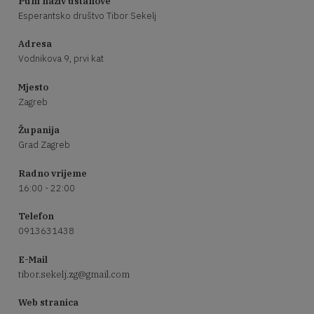
Puni naziv ustanove
Esperantsko društvo Tibor Sekelj
Adresa
Vodnikova 9, prvi kat
Mjesto
Zagreb
Županija
Grad Zagreb
Radno vrijeme
16:00 - 22:00
Telefon
0913631438
E-Mail
tibor.sekelj.zg@gmail.com
Web stranica