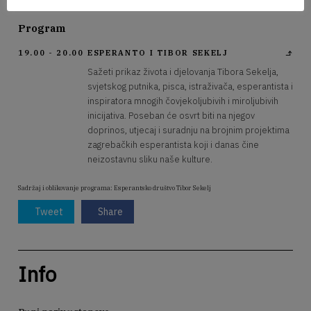
Program
19.00 - 20.00
ESPERANTO I TIBOR SEKELJ
Sažeti prikaz života i djelovanja Tibora Sekelja,
svjetskog putnika, pisca, istraživača, esperantista i
inspiratora mnogih čovjekoljubivih i miroljubivih
inicijativa. Poseban će osvrt biti na njegov
doprinos, utjecaj i suradnju na brojnim projektima
zagrebačkih esperantista koji i danas čine
neizostavnu sliku naše kulture.
Sadržaj i oblikovanje programa: Esperantsko društvo Tibor Sekelj
Tweet
Share
Info