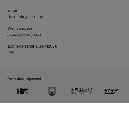
E-Mail
dvpotjeh@gmail.com
Web stranica
https://.dv-potjeh.hr
Broj posjetitelja u NM2026
496
Pokrovitelji i sponzori
Organizator manifestacije Noć muzeja
hmd@hrmud.hr / www.hrmud.hr