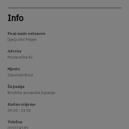
Info
Puni naziv ustanove
Dječji vrtić Potjeh
Adresa
Moslavačka 42
Mjesto
Slavonski Brod
Županija
Brodsko-posavska županija
Radno vrijeme
09:30 - 11:00
Telefon
035324185