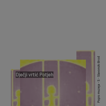
Popis muzeja - S - Slavonski Brod
Dječji vrtić Potjeh