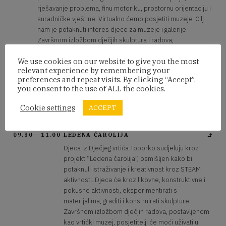
rješavanje problema, finu motoriku, prostornu orijentaciju i
suradničke vještine. Virtualno ćemo posjetiti muzeje .Cilj
nam je potaknuti interes djece za muzeje i galerije.
Završnom izložbom dječjih skulptura i radova,
postavljenom kao mali vrtićki muzej, posjetitelji će moći
We use cookies on our website to give you the most
uživati u dječjim idejama i doživljajima .
relevant experience by remembering your
preferences and repeat visits. By clicking “Accept”,
you consent to the use of ALL the cookies.
Digitalni program
Cookie settings
ACCEPT
Program
09.30 - 11.00
LEDENA ČAROLIJA
Djeca iz Dječjeg vrtića Toporko sudjeluju kroz
projekt “Ledena čarolija”, osmišljen kako bi
potaknuli istraživanje i kreativnost kroz STEAM
aktivnosti. Djeca će kroz likovne, konstruktivne i
pokusne aktivnosti, eksperimentirati s
materijalima, graditi i konstruirati skulpture.
Završnom izložbom dječjih radova, postavljenom
kao vrtićki muzej, posjetitelji će moći uživati u