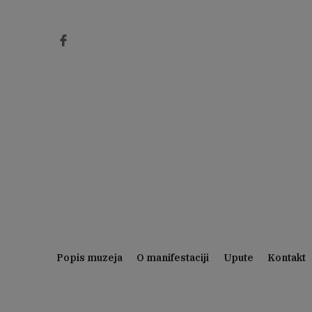
Preskoči
na
sadržaj
Popis muzeja
O manifestaciji
Upute
Kontakt