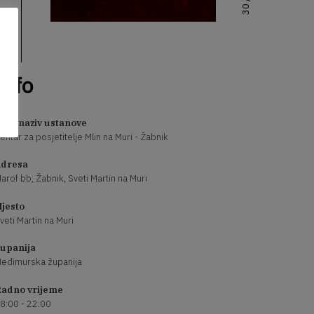
Info
uni naziv ustanove
entar za posjetitelje Mlin na Muri - Žabnik
dresa
arof bb, Žabnik, Sveti Martin na Muri
jesto
veti Martin na Muri
upanija
eđimurska županija
adno vrijeme
8:00 - 22:00