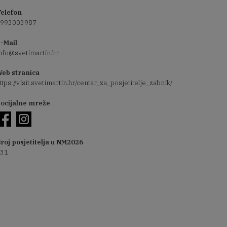
elefon
993003987
-Mail
nfo@svetimartin.hr
eb stranica
ttps://visit.svetimartin.hr/centar_za_posjetitelje_zabnik/
ocijalne mreže
roj posjetitelja u NM2026
31