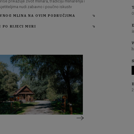
rise prikazuje život mlinara, tradiciju mlinarenja i
jetiteljima nudi zabavno i poučno iskustv
T
0
VNOG MLINA NA OVIM PODRUČJIMA
E
 PO RIJECI MURI
i
W
h
S
B
2