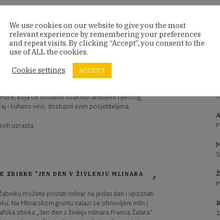
We use cookies on our website to give you the most
relevant experience by remembering your preferences
niku otvara vrata večernjim posjetiteljima uz bogat
and repeat visits. By clicking “Accept”, you consent to the
k drvenog riječnog mlina na Muri, prezentacije o
use of ALL the cookies.
ivotu mlinara i povijesti mlina. Posjetitelji će moći
nara Franca Žalara“, koja prikazuje svakodnevicu
Cookie settings
ACCEPT
P
C
ure, koja će dodatno istaknuti ambijent riječnog
aj i kuhano vino, dostupni svim posjetiteljima.
A
M
svih uzrasta.
M
S
Ž
 ZBIRKE "JEN DEN V ŽIVLENJU MLINARA
M
Žabniku možete postati mlinar na jedan dan i upoznati
R
jeku. Na Mlinarskom gruntu nalazi se obnovljeni mlin i
fska zbirka „Jen den v živleju mlinara Franca Žalara“.
1