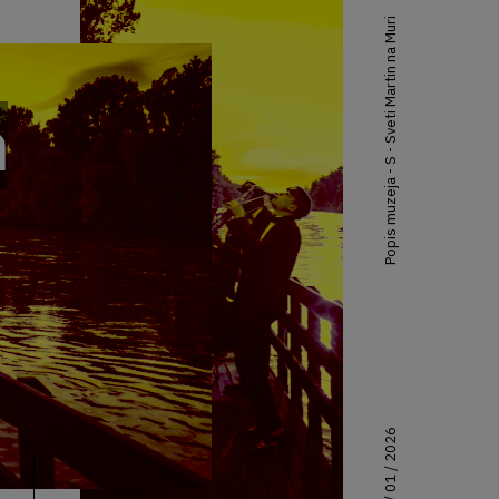
Popis muzeja - S - Sveti Martin na Muri
n
30 / 01 / 2026