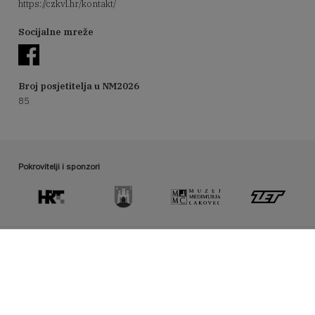
https://czkvl.hr/kontakt/
Socijalne mreže
Broj posjetitelja u NM2026
85
Pokrovitelji i sponzori
Organizator manifestacije Noć muzeja
hmd@hrmud.hr / www.hrmud.hr