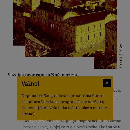
30 / 01 / 2026
Sažetak programa u Noći muzeja
×
Važno!
"IGRA U KAMENU: VRTUJCI I PICUNI"
Centar za kulturu Vela Luka će program Noći muzeja 2026.
Napomena: Zbog radova u prostorima Centra
u potpunosti posvetiti vrtujcima i picunima, jednostavnim
za kulturu Vela Luka, program će se održati u
suhozidnim građevinama, u čijoj se gradnji primjenjuje
Osnovnoj školi Vela Luka (uč. 12, ulaz s morske
konzolna tehnika gradnje.
strane)
Program uključuje:
- Radionicu s demonstracijom gradnje za učenike osnovne
i srednje škole, u kojoj će sudjelovati graditelji koji su se u