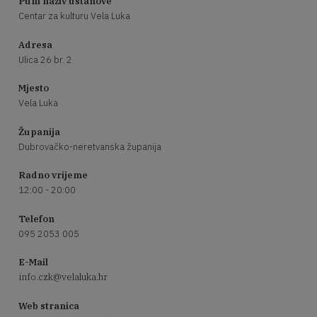
Puni naziv ustanove
Centar za kulturu Vela Luka
Adresa
Ulica 26 br. 2
Mjesto
Vela Luka
Županija
Dubrovačko-neretvanska županija
Radno vrijeme
12:00 - 20:00
Telefon
095 2053 005
E-Mail
info.czk@velaluka.hr
Web stranica