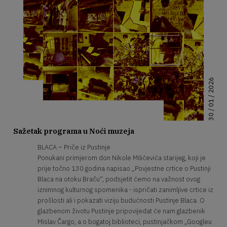
30 / 01 / 2026
Sažetak programa u Noći muzeja
BLACA – Priče iz Pustinje
Ponukani primjerom don Nikole Milićevića starijeg, koji je
prije točno 130 godina napisao „Povjestne crtice o Pustinji
Blaca na otoku Braču“, podsjetit ćemo na važnost ovog
iznimnog kulturnog spomenika - ispričati zanimljive crtice iz
prošlosti ali i pokazati viziju budućnosti Pustinje Blaca. O
glazbenom životu Pustinje pripovijedat će nam glazbenik
Mislav Čargo, a o bogatoj biblioteci, pustinjačkom „Googleu