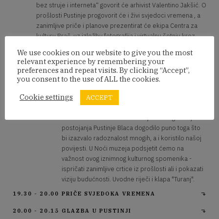
bez struje i interneta“ govorit će arhivist Valentino Jakšić. O
prošlosti Pustinje progovorit će i živi svjedoci vremena , a
zanimljive priče i planove prezentirat će ekipa Centra za
kulturu Brač, uz izložbu fotografija i virtualnu šetnju kroz
muzej. U Noći muzeja moći će se razgledati i crkvica sv.
We use cookies on our website to give you the most
Petra.
relevant experience by remembering your
preferences and repeat visits. By clicking “Accept”,
you consent to the use of ALL the cookies.
Program
Cookie settings
ACCEPT
19.00 - 19.15
UVOD
Dobrodošlica u Priče iz Pustinje U vrtlogu stoljeća
postojanja Pustinje Blaca dogodilo puno toga što
bi izazvalo radoznalost mnogih, a i koristilo našoj
povijesti. U Noći muzeja podsjetit ćemo na
važnost ovog iznimnog kulturnog spomenika -
ispričati zanimljive crtice iz prošlosti ali i pokazati
viziju budućnosti. Uvodne riječi i klapa "Turanj".
19.30 - 20.00
PRIČE SVJEDOKA VREMENA
20.00 - 20.15
GLAZBA U PUSTINJI