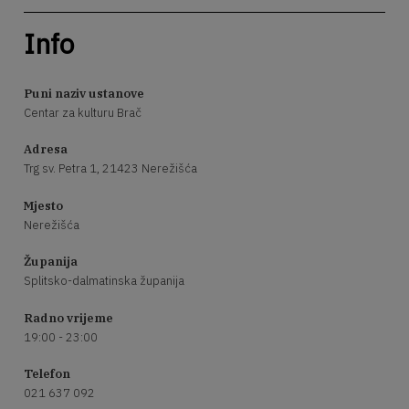
Info
Puni naziv ustanove
Centar za kulturu Brač
Adresa
Trg sv. Petra 1, 21423 Nerežišća
Mjesto
Nerežišća
Županija
Splitsko-dalmatinska županija
Radno vrijeme
19:00 - 23:00
Telefon
021 637 092