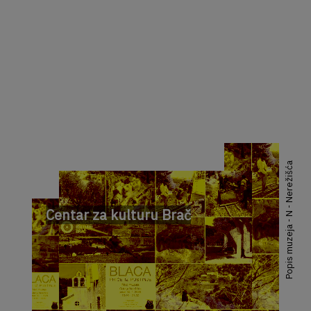
Popis muzeja - N - Nerežišća
Centar za kulturu Brač