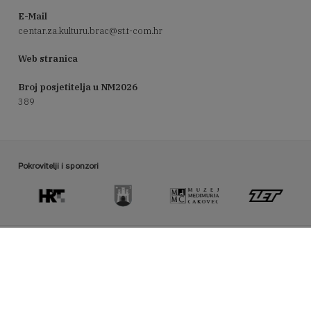
E-Mail
centar.za.kulturu.brac@st.t-com.hr
Web stranica
Broj posjetitelja u NM2026
389
Pokrovitelji i sponzori
Organizator manifestacije Noć muzeja
hmd@hrmud.hr / www.hrmud.hr