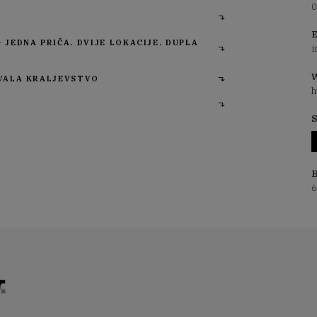
0
E
 JEDNA PRIČA. DVIJE LOKACIJE. DUPLA
i
W
OVALA KRALJEVSTVO
h
S
B
6