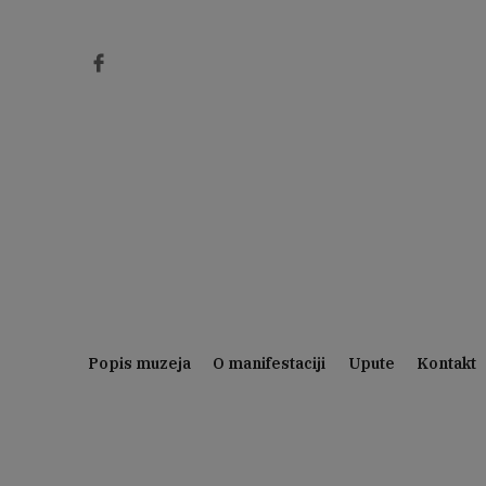
Preskoči
na
sadržaj
Popis muzeja
O manifestaciji
Upute
Kontakt