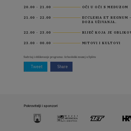
20.00 - 21.00
OČI U OČI S MEDUZOM
21.00 - 22.00
ECCLESIA ET REGNUM –
DOZA UŽIVANJA.
22.00 - 23.00
RIJEČ KOJA JE OBLIK
23.00 - 00.00
MITOVI I KULTOVI
Sadržaj i oblikovanje programa: Arheološki muzej u Splitu
Tweet
Share
Pokrovitelji i sponzori