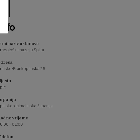
Info
uni naziv ustanove
rheološki muzej u Splitu
dresa
rinsko-Frankopanska 25
jesto
plit
upanija
plitsko-dalmatinska županija
adno vrijeme
8:00 - 01:00
elefon