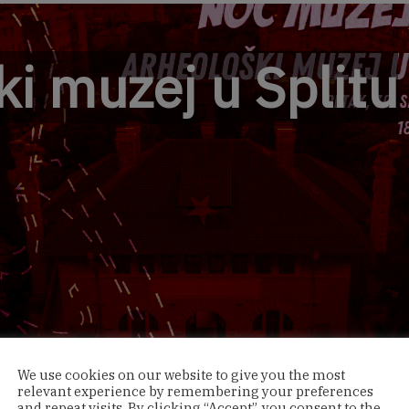
i muzej u Splitu
We use cookies on our website to give you the most
relevant experience by remembering your preferences
and repeat visits. By clicking “Accept”, you consent to the