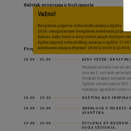
Sažetak programa u Noći muzeja
Važno!
Ako postoji večer u godini kada muzej živi punim pluć
siječnja 2026., Arheološki muzej u Splitu, u sklopu na
od 18:00 do 01:00 sat i donosi raznolik i sadržajno sn
Besplatan prijevoz Arheološki muzej u Splitu – S
baštinu, nove medije i interaktivne sadržaje.
2026. omogućavamo besplatan autobusni prijevoz 
Salone, kako biste u istoj večeri mogli doživjeti o
Splita (ispred Arheološkog muzeja u Splitu) 17:00 
autobusna stanica Starine) 18:30 h 20:00 h 22:00 h 
Program
18.00 - 01.00
KINO VEČER: HRVATSKI
Muzejski prostor ove se veče
dvorani I., od ranih večernji
Hrvatski kraljevi, tematski 
Splitski crkveni sabori 925. 
mjesta je ograničen i ovisi o
18.00 - 19.30
BAŠTINA KAO INSPIRAC
18.00 - 20.00
SHERLOCK U MUZEJU: K
AVANTURA
19.00 - 20.00
ECCLESIA ET REGNUM –
DOZA UŽIVANJA.