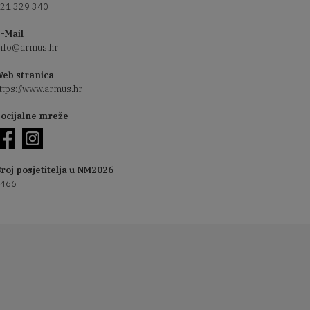
21 329 340
-Mail
nfo@armus.hr
eb stranica
ttps://www.armus.hr
ocijalne mreže
roj posjetitelja u NM2026
466