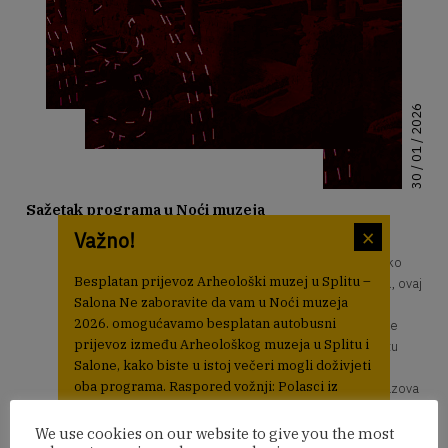
30 / 01 / 2026
Sažetak programa u Noći muzeja
×
Važno!
Ako postoji mjesto koje se u Noći muzeja doživljava
drugačije nego ikada tijekom godine, onda je to svakako
Besplatan prijevoz Arheološki muzej u Splitu –
arheološki lokalitet Salona. U petak, 30. siječnja 2026., ovaj
Salona Ne zaboravite da vam u Noći muzeja
drevni antički grad pretvara se u pozornicu noćnih
2026. omogućavamo besplatan autobusni
doživljaja; od sporta i igre do istraživanja i priča koje se
prijevoz između Arheološkog muzeja u Splitu i
pamte. Poseban doživljaj prostora u noćnom ambijentu
Salone, kako biste u istoj večeri mogli doživjeti
realizira se kroz nekoliko fascinantnih aktivnosti; od
oba programa. Raspored vožnji: Polasci iz
dinamične noćne utrke, preko obiteljskog antičkog izazova
Splita (ispred Arheološkog muzeja u Splitu)
do posebno osmišljenog tematskog vodstva koje otkriva
17:00 h 19:00 h 20:30 h Polasci iz Salone
slojeve života antičkog grada. Noć muzeja u Saloni nije
We use cookies on our website to give you the most