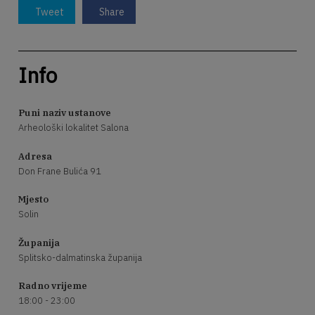
Tweet
Share
Info
Puni naziv ustanove
Arheološki lokalitet Salona
Adresa
Don Frane Bulića 91
Mjesto
Solin
Županija
Splitsko-dalmatinska županija
Radno vrijeme
18:00 - 23:00