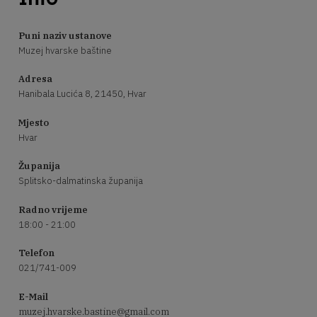
Puni naziv ustanove
Muzej hvarske baštine
Adresa
Hanibala Lucića 8, 21450, Hvar
Mjesto
Hvar
Županija
Splitsko-dalmatinska županija
Radno vrijeme
18:00 - 21:00
Telefon
021/741-009
E-Mail
muzej.hvarske.bastine@gmail.com