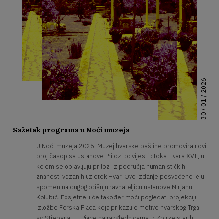
30 / 01 / 2026
Sažetak programa u Noći muzeja
U Noći muzeja 2026. Muzej hvarske baštine promovira novi
broj časopisa ustanove Prilozi povijesti otoka Hvara XVI., u
kojem se objavljuju prilozi iz područja humanističkih
znanosti vezanih uz otok Hvar. Ovo izdanje posvećeno je u
spomen na dugogodišnju ravnateljicu ustanove Mirjanu
Kolubić. Posjetitelji će također moći pogledati projekciju
izložbe Forska Pjaca koja prikazuje motive hvarskog Trga
sv. Stjepana I. - Pjace na razglednicama iz Zbirke starih