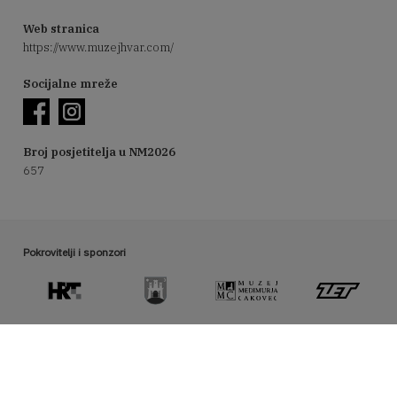
Web stranica
https://www.muzejhvar.com/
Socijalne mreže
Broj posjetitelja u NM2026
657
Pokrovitelji i sponzori
Organizator manifestacije Noć muzeja
hmd@hrmud.hr / www.hrmud.hr